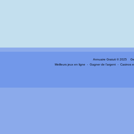
Annuaire Gratuit
© 2025 Gen
Meilleurs jeux en ligne
-
Gagner de l'argent
-
Casinos e