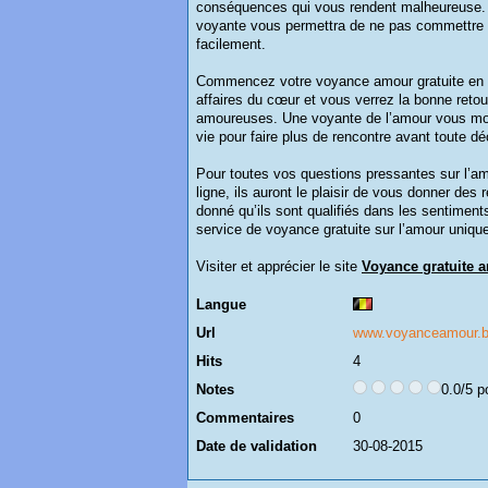
conséquences qui vous rendent malheureuse. L
voyante vous permettra de ne pas commettre de
facilement.
Commencez votre voyance amour gratuite en li
affaires du cœur et vous verrez la bonne ret
amoureuses. Une voyante de l’amour vous mon
vie pour faire plus de rencontre avant toute dé
Pour toutes vos questions pressantes sur l’a
ligne, ils auront le plaisir de vous donner des
donné qu’ils sont qualifiés dans les sentimen
service de voyance gratuite sur l’amour uniqu
Visiter et apprécier le site
Voyance gratuite 
Langue
Url
www.voyanceamour.
Hits
4
Notes
0.0/5 p
Commentaires
0
Date de validation
30-08-2015