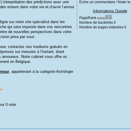
’interprétation des prédictions avec une
Ecrire un commentaire / Noter le 
s erreurs dans votre vie et d’avoir l’amour
Informations Google
PageRank
gne sur notre site spécialisé dans les
Nombre de backlinks
0
ouche qui sera imposée dans vos rencontres
Nombre de pages indexées
0
tre de nouvelles perspectives dans votre
cision prise par vous .
mour, contactez nos mediums gratuits en
 réponses sur mesures à l’instant, étant
ts amoureux. Notre cabinet vous offre un
ement en Belgique.
amour
, appartenant à la catégorie
Astrologie
be
our 0 note