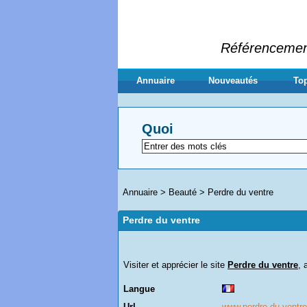
Référencement 
Annuaire
Nouveautés
Top
Quoi
Annuaire
>
Beauté
>
Perdre du ventre
Perdre du ventre
Visiter et apprécier le site
Perdre du ventre
, 
Langue
Url
www.perdre-du-ventre