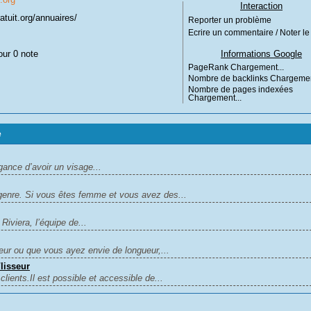
Interaction
atuit.org/annuaires/
Reporter un problème
Ecrire un commentaire / Noter le 
our 0 note
Informations Google
PageRank
Chargement...
Nombre de backlinks
Chargemen
Nombre de pages indexées
Chargement...
e
gance d’avoir un visage...
genre. Si vous êtes femme et vous avez des...
iviera, l’équipe de...
ur ou que vous ayez envie de longueur,...
lisseur
ients.Il est possible et accessible de...