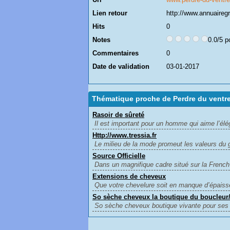
Lien retour
http://www.annuairegr
Hits
0
Notes
0.0/5 p
Commentaires
0
Date de validation
03-01-2017
Thématique proche de Perdre du ventr
Rasoir de sûreté
Il est important pour un homme qui aime l’élé
Http://www.tressia.fr
Le milieu de la mode promeut les valeurs du 
Source Officielle
Dans un magnifique cadre situé sur la French R
Extensions de cheveux
Que votre chevelure soit en manque d’épaisse
So sèche cheveux la boutique du boucleur/
So sèche cheveux boutique vivante pour ses cl