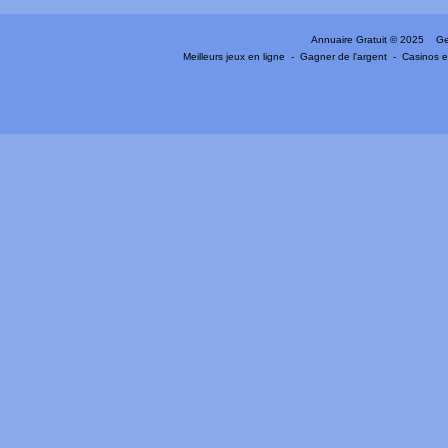
Annuaire Gratuit
© 2025 Gen
Meilleurs jeux en ligne
-
Gagner de l'argent
-
Casinos e