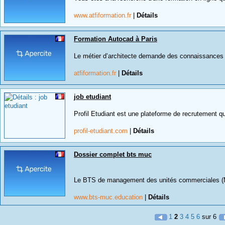
www.atfiformation.fr
|
Détails
Formation Autocad à Paris
Le métier d’architecte demande des connaissances bi
atfiformation.fr
|
Détails
job etudiant
Profil Etudiant est une plateforme de recrutement qu
profil-etudiant.com
|
Détails
Dossier complet bts muc
Le BTS de management des unités commerciales (MU
www.bts-muc.education
|
Détails
1
2
3
4
5
6
sur 6