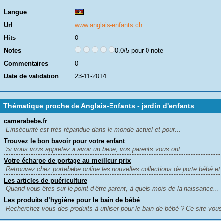
Langue
Url
www.anglais-enfants.ch
Hits
0
Notes
0.0/5 pour 0 note
Commentaires
0
Date de validation
23-11-2014
Thématique proche de Anglais-Enfants - jardin d'enfants
camerabebe.fr
L’insécurité est très répandue dans le monde actuel et pour...
Trouvez le bon bavoir pour votre enfant
Si vous vous apprêtez à avoir un bébé, vos parents vous ont...
Votre écharpe de portage au meilleur prix
Retrouvez chez portebebe.online les nouvelles collections de porte bébé et.
Les articles de puériculture
Quand vous êtes sur le point d’être parent, à quels mois de la naissance...
Les produits d’hygiène pour le bain de bébé
Recherchez-vous des produits à utiliser pour le bain de bébé ? Ce site vous