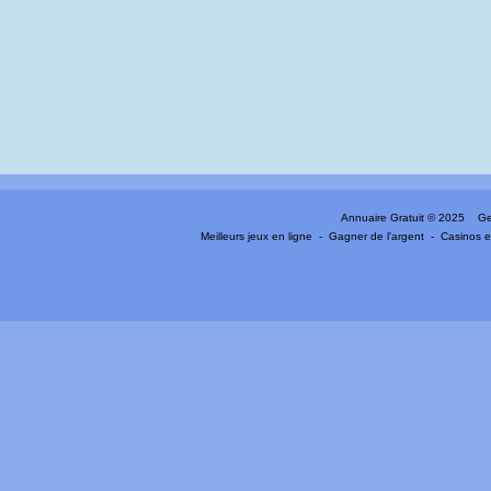
Annuaire Gratuit
© 2025 Gen
Meilleurs jeux en ligne
-
Gagner de l'argent
-
Casinos e