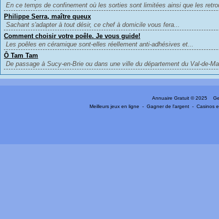
En ce temps de confinement où les sorties sont limitées ainsi que les retrou
Philippe Serra, maître queux
Sachant s'adapter à tout désir, ce chef à domicile vous fera...
Comment choisir votre poêle. Je vous guide!
Les poêles en céramique sont-elles réellement anti-adhésives et...
Ô Tam Tam
De passage à Sucy-en-Brie ou dans une ville du département du Val-de-Mar
Annuaire Gratuit
© 2025 Gen
Meilleurs jeux en ligne
-
Gagner de l'argent
-
Casinos e