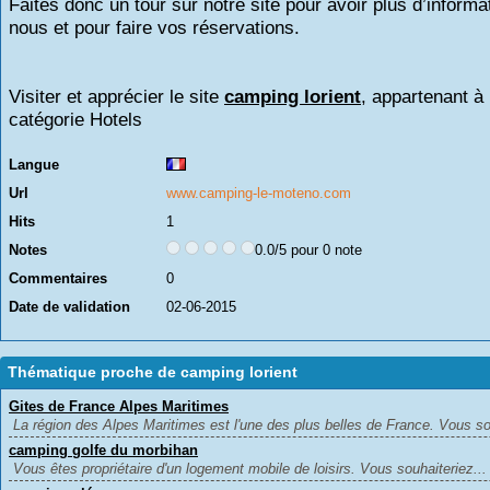
Faites donc un tour sur notre site pour avoir plus d’informa
nous et pour faire vos réservations.
Visiter et apprécier le site
camping lorient
, appartenant à 
catégorie
Hotels
Langue
Url
www.camping-le-moteno.com
Hits
1
Notes
0.0/5 pour 0 note
Commentaires
0
Date de validation
02-06-2015
Thématique proche de camping lorient
Gites de France Alpes Maritimes
La région des Alpes Maritimes est l'une des plus belles de France. Vous sou
camping golfe du morbihan
Vous êtes propriétaire d'un logement mobile de loisirs. Vous souhaiteriez...