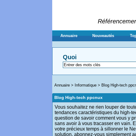
Référencement 
Annuaire
Nouveautés
Top
Quoi
Annuaire
>
Informatique
>
Blog High-tech ppc
Blog High-tech ppcnux
Vous souhaitez ne rien louper de toute
tendances caractéristiques du high-tec
question de savoir comment vous y pre
sans avoir à vous tracasser en vain. E
votre précieux temps à sillonner le Ne
solution, abonnez-vous simplement a