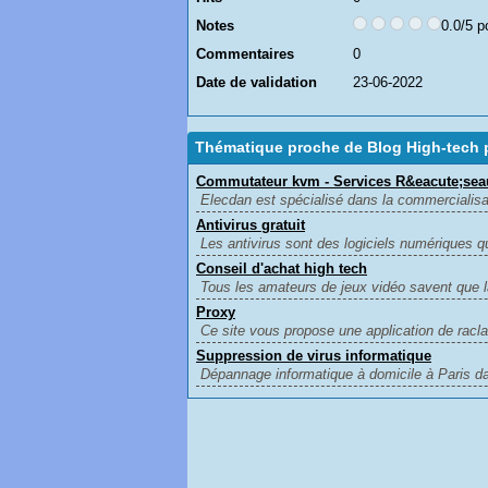
Notes
0.0/5 p
Commentaires
0
Date de validation
23-06-2022
Thématique proche de Blog High-tech
Commutateur kvm - Services R&eacute;seau
Elecdan est spécialisé dans la commercialisat
Antivirus gratuit
Les antivirus sont des logiciels numériques qu
Conseil d'achat high tech
Tous les amateurs de jeux vidéo savent que l
Proxy
Ce site vous propose une application de raclag
Suppression de virus informatique
Dépannage informatique à domicile à Paris dan