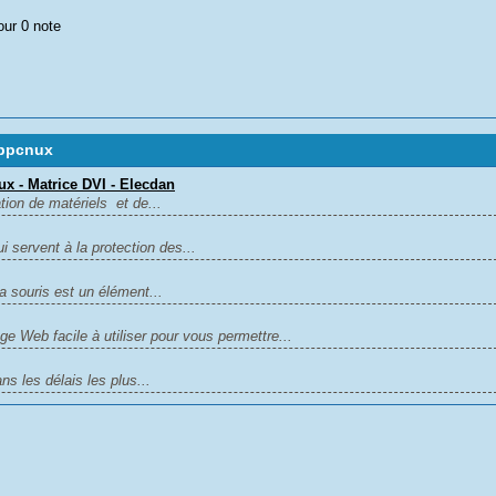
our 0 note
 ppcnux
x - Matrice DVI - Elecdan
ion de matériels et de...
i servent à la protection des...
a souris est un élément...
e Web facile à utiliser pour vous permettre...
s les délais les plus...