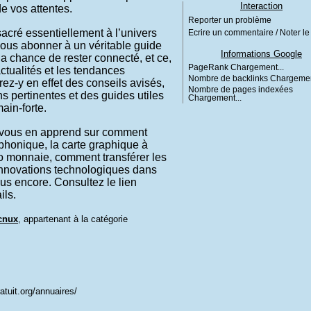
Interaction
de vos attentes.
Reporter un problème
acré essentiellement à l’univers
Ecrire un commentaire / Noter le 
 vous abonner à un véritable guide
Informations Google
la chance de rester connecté, et ce,
PageRank
Chargement...
actualités et les tendances
Nombre de backlinks
Chargemen
ez-y en effet des conseils avisés,
Nombre de pages indexées
s pertinentes et des guides utiles
Chargement...
ain-forte.
e vous en apprend sur comment
éphonique, la carte graphique à
to monnaie, comment transférer les
innovations technologiques dans
plus encore. Consultez le lien
ils.
cnux
, appartenant à la catégorie
atuit.org/annuaires/