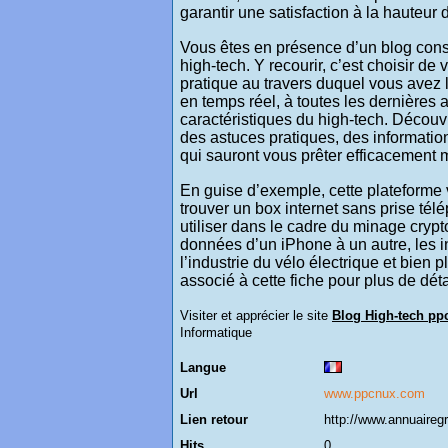
garantir une satisfaction à la hauteur 
Vous êtes en présence d’un blog cons
high-tech. Y recourir, c’est choisir de
pratique au travers duquel vous avez 
en temps réel, à toutes les dernières 
caractéristiques du high-tech. Découvr
des astuces pratiques, des information
qui sauront vous prêter efficacement m
En guise d’exemple, cette plateform
trouver un box internet sans prise tél
utiliser dans le cadre du minage cryp
données d’un iPhone à un autre, les 
l’industrie du vélo électrique et bien 
associé à cette fiche pour plus de déta
Visiter et apprécier le site
Blog High-tech pp
Informatique
Langue
Url
www.ppcnux.com
Lien retour
http://www.annuairegr
Hits
0