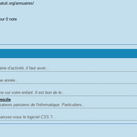
atuit.org/annuaires/
our 0 note
ne d’activité, il faut avoir...
ue année...
 sur votre enfant. Il est bon de le...
micile
ateurs parisiens de l'informatique. Particuliers...
naissez-vous le logiciel CSS ?...