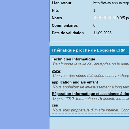
Lien retour
http://www.annuairegr
Hits
1
Notes
0.0/5 p
Commentaires
0
Date de validation
11-09-2023
Thématique proche de Logiciels CRM
Technicien informatique
Peu importe la taille de l’entreprise ou le domai
www
L’univers des séries télévisées observe chaq
application anglais enfant
Vous souhaitez un investissement à long terme
Réparation informatique et assistance à do
Depuis 2010, Informatique-75 assiste les utilis
css
Vous êtes propriétaire d’un site internet. Con