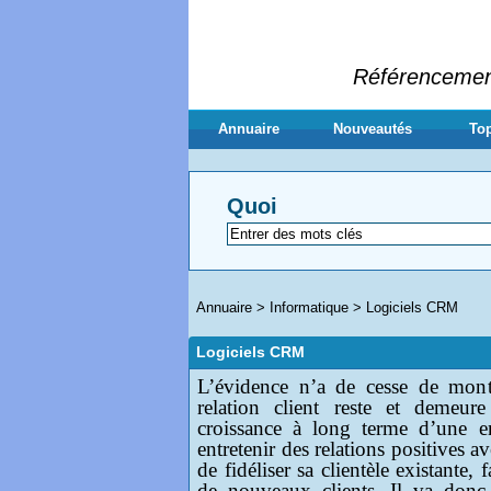
Référencement 
Annuaire
Nouveautés
Top
Quoi
Annuaire
>
Informatique
>
Logiciels CRM
Logiciels CRM
L’évidence n’a de cesse de mont
relation client reste et demeur
croissance à long terme d’une ent
entretenir des relations positives av
de fidéliser sa clientèle existante, f
de nouveaux clients. Il va donc