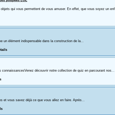
 des poupées LOL
objets qui vous permettent de vous amuser. En effet, que vous soyez un enf
e un élément indispensable dans la construction de la...
tails
s connaissancesVenez découvrir notre collection de quiz en parcourant nos...
s
s et vous savez déjà ce que vous allez en faire. Après...
ls