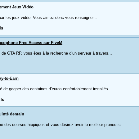
ement Jeux Vidéo
ar les jeux vidéo. Vous aimez donc vous renseigner...
ls
ncophone Free Access sur FiveM
 de GTA RP, vous êtes à la recherche d’un serveur à travers...
ay-to-Earn
 de gagner des centaines d’euros confortablement installés...
ils
quinté demain
 des courses hippiques et vous désirez avoir le meilleur pronostic...