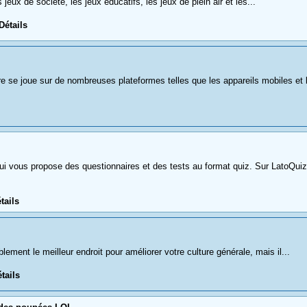
 jeux de société, les jeux éducatifs, les jeux de plein air et les...
Détails
e se joue sur de nombreuses plateformes telles que les appareils mobiles et 
qui vous propose des questionnaires et des tests au format quiz. Sur LatoQui
tails
lement le meilleur endroit pour améliorer votre culture générale, mais il...
tails