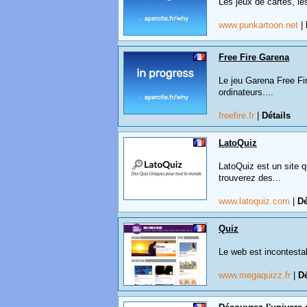
Les jeux de cartes, les
www.punkartoon.net
|
Free Fire Garena
Le jeu Garena Free Fir
ordinateurs....
freefire.fr
|
Détails
LatoQuiz
LatoQuiz est un site 
trouverez des...
www.latoquiz.com
|
Dé
Quiz
Le web est incontestab
www.megaquizz.fr
|
Dé