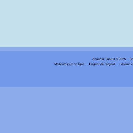
Annuaire Gratuit
© 2025 Gen
Meilleurs jeux en ligne
-
Gagner de l'argent
-
Casinos e