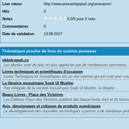
Lien retour
http://www.annuairegratuit.org/annuaires/
Hits
0
Notes
0.0/5 pour 0 note
Commentaires
0
Date de validation
13-09-2017
Thématique proche de livre de cuisine jeunesse
ebbok-epub.co
Les ebooks sont de plus en plus appréciés par de nombreuses personnes, ca
Livres techniques et scientifiques d'occasion
Livres Techniques et Scientifiques est un site internet qui est créé pour vou
La librairie musulmane Souk Ul Muslim
Part intégrale de la société musulmane Souk Ul Muslim, la librairie...
Beaux Livres - Place des Victoires
Les Éditions Place des Victoires publient des beaux-livres d'art et de loisir
Avis, témoignages et critiques de produits numériques
Le développement des nouvelles technologies a permis à de nombreux prof