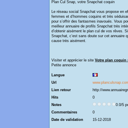
Plan Cul Snap, votre Snapchat coquin
Le réseau social Snapchat vous propose en effe
femmes et d’hommes coquins et très séduisant
pour s’offrir des fantasmes inavoués. Vous pou
meilleur annuaire de profils Snapchat très int
d’obtenir aisément le plan cul de vos rêves. Si
Snapchat, c’est sans doute sur cet annuaire qu
cause très aisément.
Visiter et apprécier le site
Votre plan coquin
Petite annonce
Langue
Url
www.planculsnap.co
Lien retour
http://www.annuairegr
Hits
0
Notes
0.0/5 p
Commentaires
0
Date de validation
15-12-2018