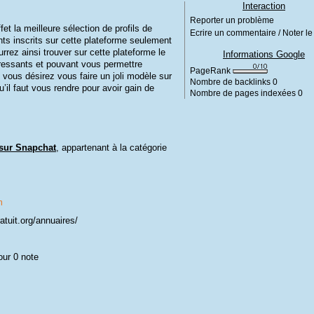
Interaction
Reporter un problème
t la meilleure sélection de profils de
Ecrire un commentaire / Noter le 
s inscrits sur cette plateforme seulement
rrez ainsi trouver sur cette plateforme le
Informations Google
éressants et pouvant vous permettre
PageRank
 vous désirez vous faire un joli modèle sur
Nombre de backlinks
0
’il faut vous rendre pour avoir gain de
Nombre de pages indexées
0
 sur Snapchat
, appartenant à la catégorie
m
atuit.org/annuaires/
our 0 note