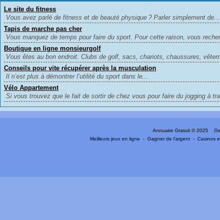
Le site du fitness
Vous avez parlé de fitness et de beauté physique ? Parler simplement de...
Tapis de marche pas cher
Vous manquez de temps pour faire du sport. Pour cette raison, vous recher
Boutique en ligne monsieurgolf
Vous êtes au bon endroit. Clubs de golf, sacs, chariots, chaussures, vêtem
Conseils pour vite récupérer après la musculation
Il n’est plus à démontrer l’utilité du sport dans le...
Vélo Appartement
Si vous trouvez que le fait de sortir de chez vous pour faire du jogging à tra
Annuaire Gratuit
© 2025 Gen
Meilleurs jeux en ligne
-
Gagner de l'argent
-
Casinos e