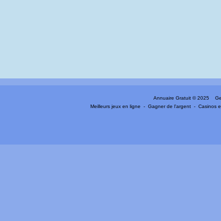
Annuaire Gratuit
© 2025 Gen
Meilleurs jeux en ligne
-
Gagner de l'argent
-
Casinos e