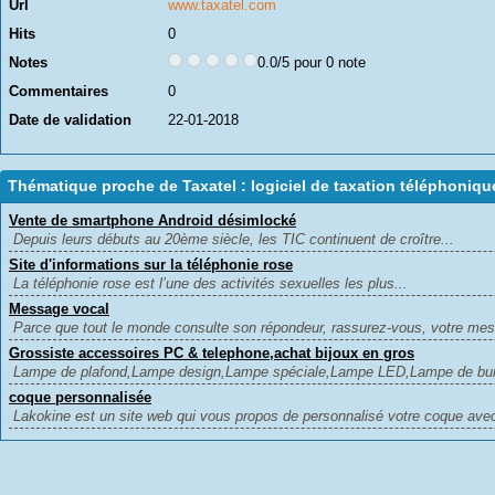
Url
www.taxatel.com
Hits
0
Notes
0.0/5 pour 0 note
Commentaires
0
Date de validation
22-01-2018
Thématique proche de Taxatel : logiciel de taxation téléphoniqu
Vente de smartphone Android désimlocké
Depuis leurs débuts au 20ème siècle, les TIC continuent de croître...
Site d'informations sur la téléphonie rose
La téléphonie rose est l’une des activités sexuelles les plus...
Message vocal
Parce que tout le monde consulte son répondeur, rassurez-vous, votre mes
Grossiste accessoires PC & telephone,achat bijoux en gros
Lampe de plafond,Lampe design,Lampe spéciale,Lampe LED,Lampe de bure
coque personnalisée
Lakokine est un site web qui vous propos de personnalisé votre coque avec