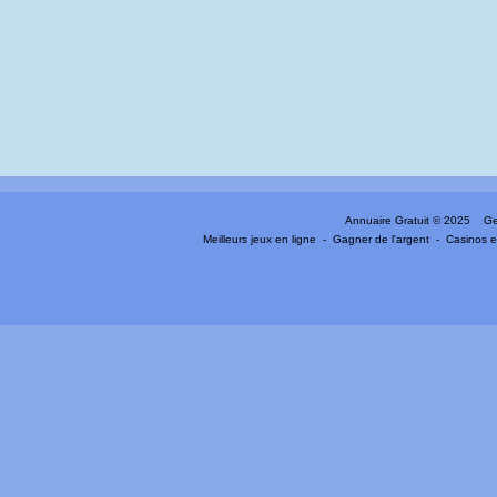
Annuaire Gratuit
© 2025 Gen
Meilleurs jeux en ligne
-
Gagner de l'argent
-
Casinos e