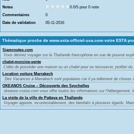
Notes
0.0/5 pour 0 note
Commentaires
0
Date de validation
05-11-2016
Thématique proche de www.esta-officiel-usa.com votre ESTA po
Siamroutes.com
Vous désirez voyager sur la Thaïlande francophone en vue de pouvoir explo
chalet-morzine-vente
L’idée de posséder une maison ou un chalet pour se ressourcer, profiter du.
Location voiture Marrakech
Des Vacances à Marrakech sont populaires car il ya tellement de choses à
OKEANOS Cruise – Découverte des Seychelles
okeanos-cruise.com vous offre toutes les informations sur l’hébergement, le
La visite de la ville de Pattaya en Thaïlande
Voyager apporte, incontestablement, des bienfaits à plusieurs égards. Mais