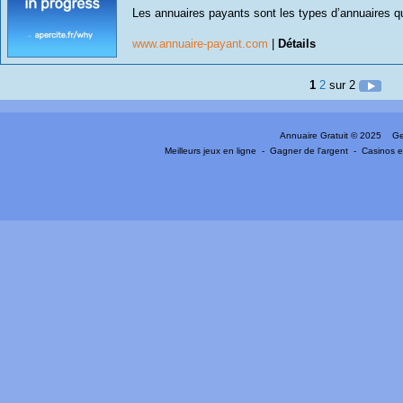
Les annuaires payants sont les types d’annuaires 
www.annuaire-payant.com
|
Détails
1
2
sur 2
Annuaire Gratuit
© 2025 Gen
Meilleurs jeux en ligne
-
Gagner de l'argent
-
Casinos e