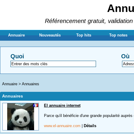
Annua
Référencement gratuit, validation 
Annuaire
Nouveautés
Top hits
Top notes
Quoi
Où
Annuaire
>
Annuaires
Annuaires
El annuaire internet
Parce qu'il bénéficie d'une grande popularité auprès d
www.el-annuaire.com
|
Détails