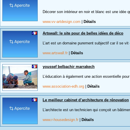
Décorer son intérieur en noir et blanc est une idée 
www.vv-artdesign.com
|
Détails
Artswall: le site pour de belles idées de déco
L’art est un domaine purement subjectif car il se vit
www.artswall.fr
|
Détails
youssef belbachir marrakech
L’éducation à également une action essentielle pour 
www.association-edh.org
|
Détails
Le meilleur cabinet d’architecture de rénovation
L'architecte est un technicien qui conçoit un bâtim
www.r-housedesign.fr
|
Détails