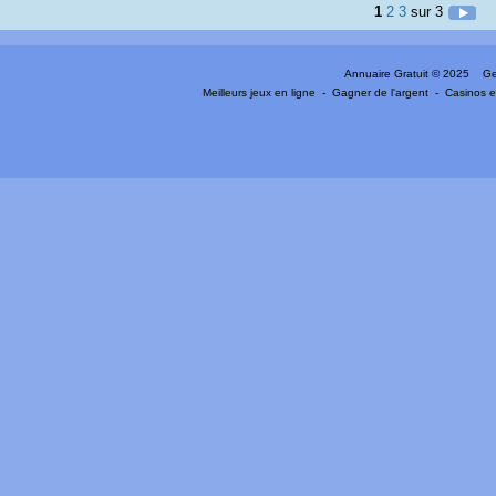
1
2
3
sur 3
Annuaire Gratuit
© 2025 Gen
Meilleurs jeux en ligne
-
Gagner de l'argent
-
Casinos e