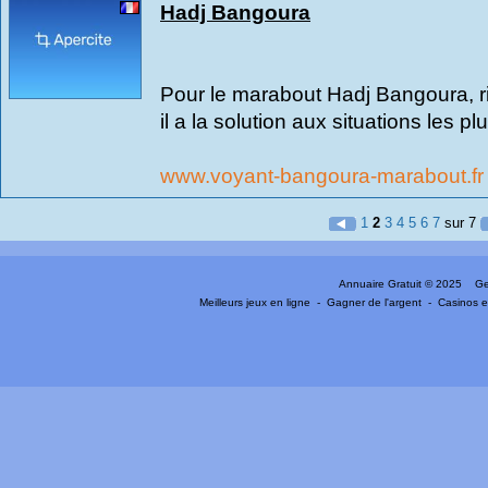
Hadj Bangoura
Pour le marabout Hadj Bangoura, rie
il a la solution aux situations les plu
www.voyant-bangoura-marabout.f
1
2
3
4
5
6
7
sur 7
Annuaire Gratuit
© 2025 Gen
Meilleurs jeux en ligne
-
Gagner de l'argent
-
Casinos e