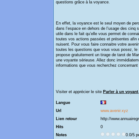
questions grâce à la voyance.
En effet, la voyance est le seul moyen de per
dans l’espace en dehors de l’usage des cinq s
utile dans le fait qu’elle vous permet de conn
toutes vos actions passées et présentes afin 
nuisent. Pour vous faire connaitre votre avenir
toutes les questions que vous vous posez, le
propose gratuitement un tirage de tarot de Mar
une voyante sérieuse. Allez donc immédiatem
informations que vous recherchez concernant v
Visiter et apprécier le site
Parler à un voyant
Langue
Url
www.avenir.xyz
Lien retour
http://www.annuairegr
Hits
0
Notes
0.0/5 p