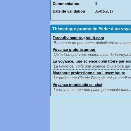
Commentaires
0
Date de validation
05-03-2017
Thématique proche de Parler à un voya
Tarot-divinatoire-gratuit.com
Beaucoup de personnes diabolisent la voyance 
Voyance gratuite amour
Qu’est-ce que vous voulez avoir de la voyance
La voyance, une science divinatoire par ex
La voyance, voilà une science divinatoire qui 
Marabout professionnel au Luxembourg
Le professeur Claude François est un médium 
Voyance immédiate en chat
Le travail occupe une place primordiale dans n