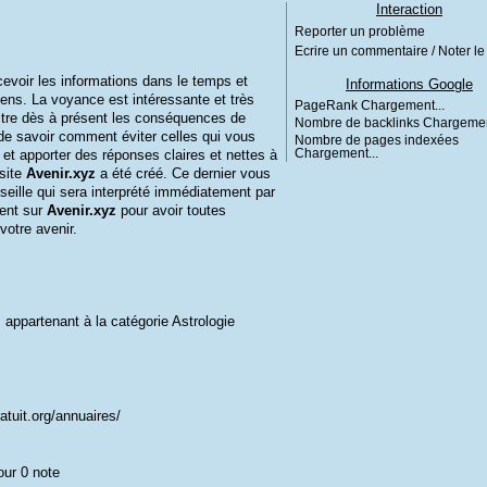
Interaction
Reporter un problème
Ecrire un commentaire / Noter le 
cevoir les informations dans le temps et
Informations Google
ens. La voyance est intéressante et très
PageRank
Chargement...
aitre dès à présent les conséquences de
Nombre de backlinks
Chargemen
de savoir comment éviter celles qui vous
Nombre de pages indexées
 et apporter des réponses claires et nettes à
Chargement...
 site
Avenir.xyz
a été créé. Ce dernier vous
seille qui sera interprété immédiatement par
ent sur
Avenir.xyz
pour avoir toutes
otre avenir.
, appartenant à la catégorie
Astrologie
atuit.org/annuaires/
our 0 note