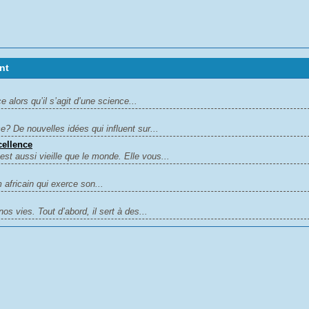
nt
alors qu’il s’agit d’une science...
? De nouvelles idées qui influent sur...
cellence
est aussi vieille que le monde. Elle vous...
africain qui exerce son...
os vies. Tout d’abord, il sert à des...