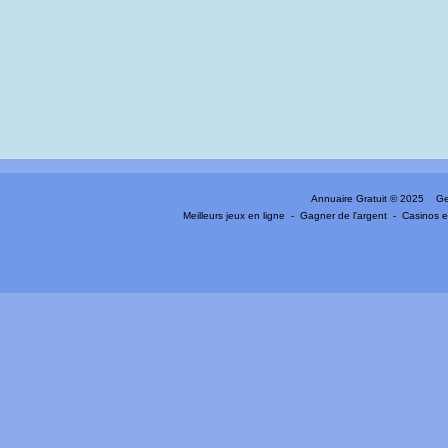
Annuaire Gratuit
© 2025 Gen
Meilleurs jeux en ligne
-
Gagner de l'argent
-
Casinos e