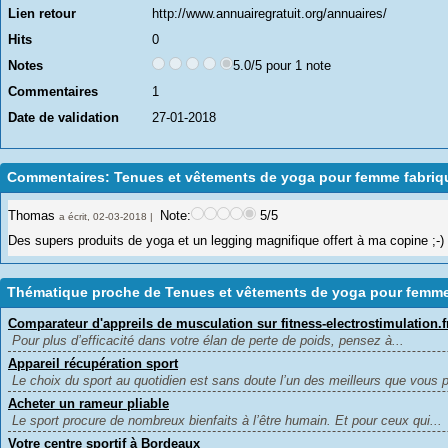
Lien retour
http://www.annuairegratuit.org/annuaires/
Hits
0
Notes
5.0/5 pour 1 note
Commentaires
1
Date de validation
27-01-2018
Commentaires: Tenues et vêtements de yoga pour femme fabriq
Thomas
Note:
5/5
a écrit, 02-03-2018 |
Des supers produits de yoga et un legging magnifique offert à ma copine ;-)
Thématique proche de Tenues et vêtements de yoga pour femme
Comparateur d'appreils de musculation sur fitness-electrostimulation.f
Pour plus d’efficacité dans votre élan de perte de poids, pensez à...
Appareil récupération sport
Le choix du sport au quotidien est sans doute l’un des meilleurs que vous po
Acheter un rameur pliable
Le sport procure de nombreux bienfaits à l’être humain. Et pour ceux qui...
Votre centre sportif à Bordeaux