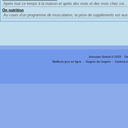
Après tout ce temps à la maison et après des mois et des mois chez soi...
On nutrition
Au cours d’un programme de musculation, la prise de suppléments est auss
Annuaire Gratuit
© 2025 Gen
Meilleurs jeux en ligne
-
Gagner de l'argent
-
Casinos e