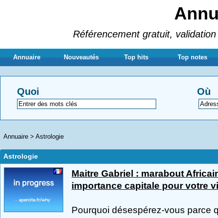
Annua
Référencement gratuit, validation 
Annuaire
Nouveautés
Top hits
Top notes
Quoi
Où
Annuaire
>
Astrologie
Astrologie
Maitre Gabriel : marabout Africa
importance capitale pour votre v
Pourquoi désespérez-vous parce qu