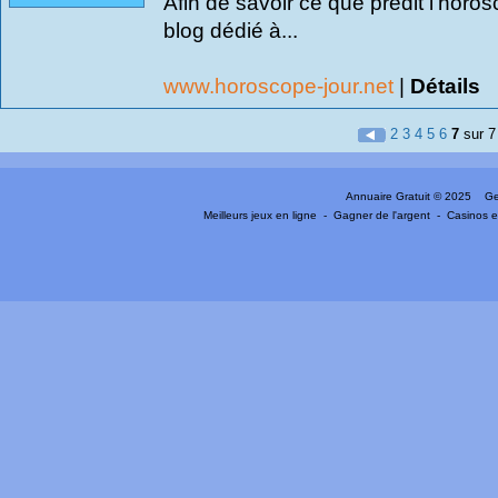
Afin de savoir ce que prédit l’hor
blog dédié à...
www.horoscope-jour.net
|
Détails
2
3
4
5
6
7
sur 7
Annuaire Gratuit
© 2025 Gen
Meilleurs jeux en ligne
-
Gagner de l'argent
-
Casinos e