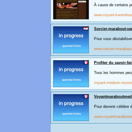
À cause de certains pr
www.voyant-luxembou
Sorcier-marabout-va
Pour vous déstabilise
www.sorcier-marabout
Profiter du savoir-f
Tous les hommes peuve
voyant-medium-nouve
Voyantmaraboutmedi
Pour devenir célèbre 
www.voyantmaraboutm