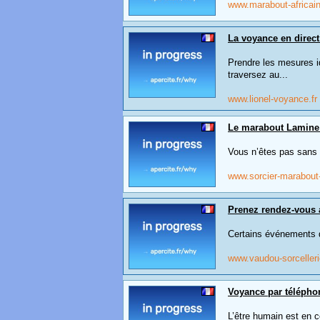
www.marabout-africain
La voyance en direct
Prendre les mesures id
traversez au...
www.lionel-voyance.fr
Le marabout Lamine à
Vous n’êtes pas sans s
www.sorcier-marabou
Prenez rendez-vous 
Certains événements qu
www.vaudou-sorcelleri
Voyance par télépho
L’être humain est en c