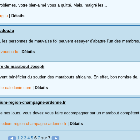
oblèmes, votre bien-aimé vous a quitté. Mais, malgré les...
rg.lu
|
Détails
udou.lu
r, les personnes de mauvaise foi peuvent essayer d’abattre l’un des membres.
-vaudou.lu
|
Détails
aire du marabout Joseph
nt bénéficier du soutien des marabouts africains. En effet, bon nombre de..
lle-caledonie.com
|
Détails
um-region-champagne-ardenne.fr
de nos jours, vous devez vous faire accompagner par un marabout compétent.
edium-region-champagne-ardenne.fr
|
Détails
1
2
3
4
5
6
7
sur 7