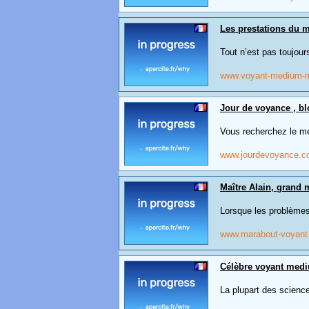
Les prestations du 
Tout n’est pas toujou
www.voyant-medium-m
Jour de voyance , bl
Vous recherchez le mei
www.jourdevoyance.
Maître Alain, grand 
Lorsque les problèmes
www.marabout-voyan
Célèbre voyant mediu
La plupart des science