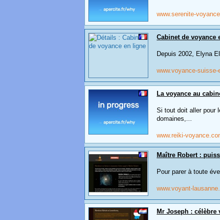
www.serenite-voyance
Cabinet de voyance 
Depuis 2002, Elyna El
www.voyance-suisse-
La voyance au cabin
Si tout doit aller pou
domaines,...
www.reiki-voyance.c
Maître Robert : puis
Pour parer à toute éve
www.voyant-lausanne
Mr Joseph : célèbre