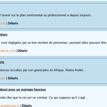
l’avenir sur le plan sentimental ou professionnel a depuis toujours...
.com
|
Détails
tiers
 sont négligées par un bon nombre de personnes, pourtant elles peuvent être.
-david.com
|
Détails
ris
ciences occultes par son grand-père en Afrique, Maitre André...
.com
|
Détails
about pour un mariage heureux
endre dire que la vie est un combat. Ce qui suppose qu’il s’agit...
-guadeloupe.fr
|
Détails