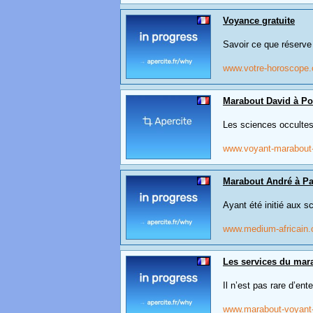
Voyance gratuite
Savoir ce que réserve 
www.votre-horoscope
Marabout David à Poi
Les sciences occultes
www.voyant-marabout
Marabout André à Pa
Ayant été initié aux s
www.medium-africain
Les services du mar
Il n’est pas rare d’ent
www.marabout-voyant