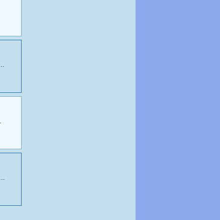
..
.
..