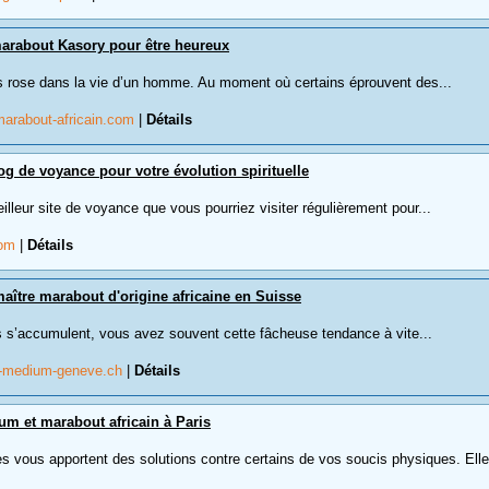
marabout Kasory pour être heureux
rs rose dans la vie d’un homme. Au moment où certains éprouvent des...
arabout-africain.com
|
Détails
og de voyance pour votre évolution spirituelle
lleur site de voyance que vous pourriez visiter régulièrement pour...
com
|
Détails
maître marabout d'origine africaine en Suisse
 s’accumulent, vous avez souvent cette fâcheuse tendance à vite...
t-medium-geneve.ch
|
Détails
m et marabout africain à Paris
s vous apportent des solutions contre certains de vos soucis physiques. Elle