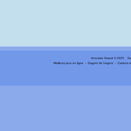
Annuaire Gratuit
© 2025 Gen
Meilleurs jeux en ligne
-
Gagner de l'argent
-
Casinos e