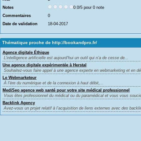
Notes
0.0/5 pour 0 note
Commentaires
0
Date de validation
18-04-2017
Thématique proche de http://bookandpro.fr/
Agence digitale Éthique
L’intelligence artificielle est aujourd’hui un outil qui n’a de cesse de...
Une agence digitale expérimentée à Herstal
Souhaitez-vous faire appel à une agence experte en webmarketing et en d
Le Webmarketeur
À l’ère du numérique et de la connexion à haut débit,...
MediSeo agence web santé pour votre site médical professionnel
Vous êtes professionnel du médical ou du paramédical et vous vous soucie
Backlink Agency
Avez-vous un projet relatif à l’acquisition de liens externes avec des backli