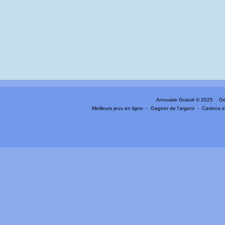
Annuaire Gratuit
© 2025 Gen
Meilleurs jeux en ligne
-
Gagner de l'argent
-
Casinos e