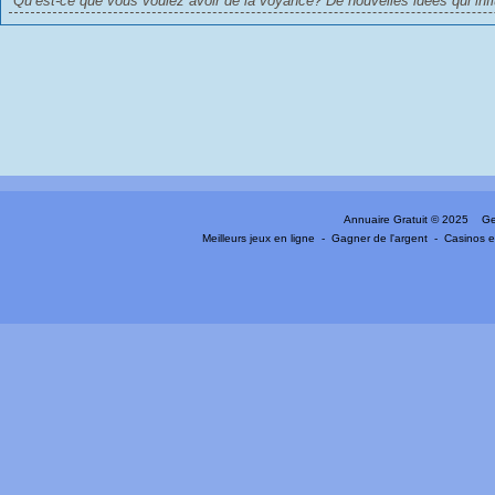
Qu’est-ce que vous voulez avoir de la voyance? De nouvelles idées qui influ
Annuaire Gratuit
© 2025 Gen
Meilleurs jeux en ligne
-
Gagner de l'argent
-
Casinos e