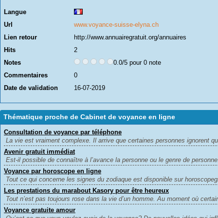
Langue
Url
www.voyance-suisse-elyna.ch
Lien retour
http://www.annuairegratuit.org/annuaires
Hits
2
Notes
0.0/5 pour 0 note
Commentaires
0
Date de validation
16-07-2019
Thématique proche de Cabinet de voyance en ligne
Consultation de voyance par téléphone
La vie est vraiment complexe. Il arrive que certaines personnes ignorent qu
Avenir gratuit immédiat
Est-il possible de connaître à l’avance la personne ou le genre de personne.
Voyance par horoscope en ligne
Tout ce qui concerne les signes du zodiaque est disponible sur horoscopegra
Les prestations du marabout Kasory pour être heureux
Tout n’est pas toujours rose dans la vie d’un homme. Au moment où certain
Voyance gratuite amour