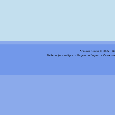
Annuaire Gratuit
© 2025 Gen
Meilleurs jeux en ligne
-
Gagner de l'argent
-
Casinos e