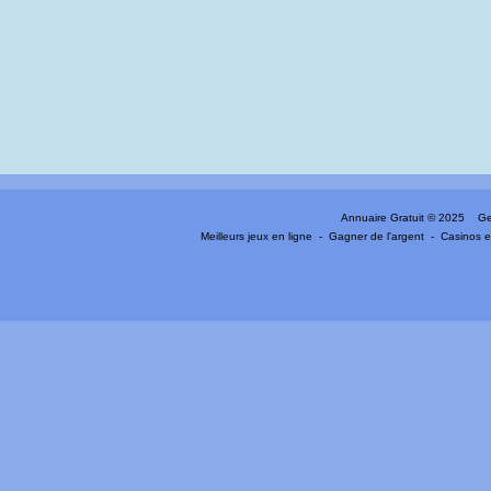
Annuaire Gratuit
© 2025 Gen
Meilleurs jeux en ligne
-
Gagner de l'argent
-
Casinos e