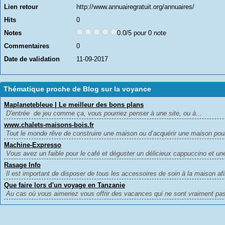
Lien retour
http://www.annuairegratuit.org/annuaires/
Hits
0
Notes
0.0/5 pour 0 note
Commentaires
0
Date de validation
11-09-2017
Thématique proche de Blog sur la voyance
Maplanetebleue | Le meilleur des bons plans
D'entrée de jeu comme ça, vous pourriez penser à une site, ou à...
www.chalets-maisons-bois.fr
Tout le monde rêve de construire une maison ou d’acquérir une maison pour 
Machine-Expresso
Vous avez un faible pour le café et déguster un délicieux cappuccino et une
Rasage Info
Il est important de disposer de tous les accessoires de soin à la maison afi
Que faire lors d'un voyage en Tanzanie
Au cas où vous aimeriez vous offrir des vacances qui ne sont vraiment pa