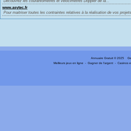
Découvrez les courantomètres et vélocimètres Doppler de la...
www.asytec.fr
Pour maitriser toutes les contraintes relatives à la réalisation de vos projets
Annuaire Gratuit
© 2025 Gen
Meilleurs jeux en ligne
-
Gagner de l'argent
-
Casinos e