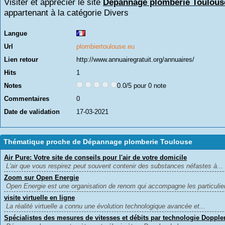
Visiter et apprécier le site
Dépannage plomberie Toulous
appartenant à la catégorie
Divers
Langue
Url
plombiertoulouse.eu
Lien retour
http://www.annuairegratuit.org/annuaires/
Hits
1
Notes
0.0/5 pour 0 note
Commentaires
0
Date de validation
17-03-2021
Thématique proche de Dépannage plomberie Toulouse
Air Pure: Votre site de conseils pour l'air de votre domicile
L'air que vous respirez peut souvent contenir des substances néfastes à...
Zoom sur Open Energie
Open Energie est une organisation de renom qui accompagne les particuliers
visite virtuelle en ligne
La réalité virtuelle a connu une évolution technologique avancée et...
Spécialistes des mesures de vitesses et débits par technologie Dopple