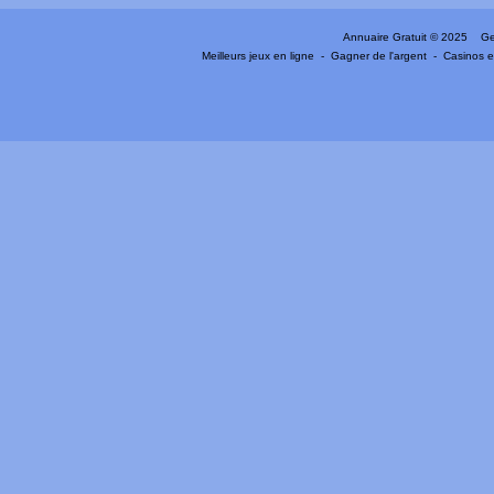
Annuaire Gratuit
© 2025 Gen
Meilleurs jeux en ligne
-
Gagner de l'argent
-
Casinos e