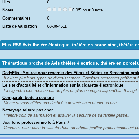
Hits
0
Notes
0.0/5 pour 0 note
Commentaires
0
Date de validation
08-08-4511
Flux RSS Avis théière électrique, théière en porcelaine, théière e
Thématique proche de Avis théière électrique, théière en porcelai
DadyFlix : Source pour regarder des Films et Séries en Streaming grat
Il existe plusieurs types de divertissement. Certaines personnes préfèrent fa
Le site d’actualité et d’information sur la cigarette électronique
La cigarette électronique est de plus en plus en vogue aujourd’hui. Il s’agit..
Comparatif boite à couture
Même si vous n’êtes pas destiné à devenir un couturier ou une...
Nettoyage toiture pas cher
Prendre soin de sa maison et assurer la sécurité de sa famille passe...
Joaillerie professionnelle à Paris 7
Cherchez-vous dans la ville de Paris un artisan joaillier professionnel qui p