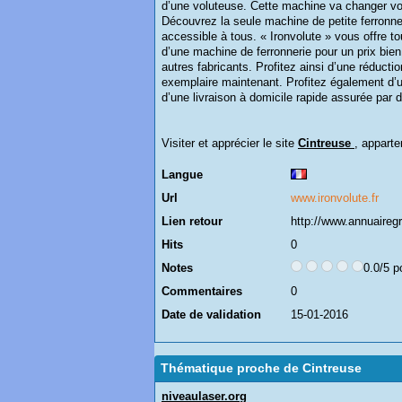
d’une voluteuse. Cette machine va changer votr
Découvrez la seule machine de petite ferronneri
accessible à tous. « Ironvolute » vous offre tou
d’une machine de ferronnerie pour un prix bien
autres fabricants. Profitez ainsi d’une réduc
exemplaire maintenant. Profitez également d’u
d’une livraison à domicile rapide assurée par
Visiter et apprécier le site
Cintreuse
, apparte
Langue
Url
www.ironvolute.fr
Lien retour
http://www.annuairegra
Hits
0
Notes
0.0/5 p
Commentaires
0
Date de validation
15-01-2016
Thématique proche de Cintreuse
niveaulaser.org