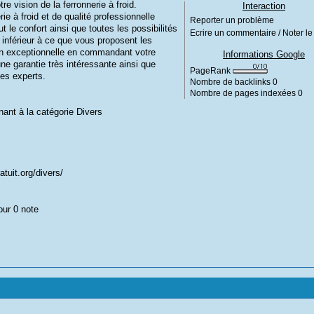
e vision de la ferronnerie à froid.
Interaction
e à froid et de qualité professionnelle
Reporter un problème
t le confort ainsi que toutes les possibilités
Ecrire un commentaire / Noter le 
 inférieur à ce que vous proposent les
tion exceptionnelle en commandant votre
Informations Google
ne garantie très intéressante ainsi que
PageRank
 des experts.
Nombre de backlinks
0
Nombre de pages indexées
0
nant à la catégorie
Divers
tuit.org/divers/
our 0 note