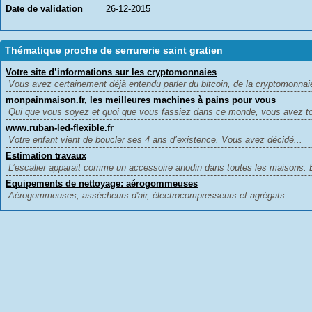
Date de validation
26-12-2015
Thématique proche de serrurerie saint gratien
Votre site d’informations sur les cryptomonnaies
Vous avez certainement déjà entendu parler du bitcoin, de la cryptomonnaie,
monpainmaison.fr, les meilleures machines à pains pour vous
Qui que vous soyez et quoi que vous fassiez dans ce monde, vous avez tou
www.ruban-led-flexible.fr
Votre enfant vient de boucler ses 4 ans d’existence. Vous avez décidé...
Estimation travaux
L’escalier apparait comme un accessoire anodin dans toutes les maisons. E
Equipements de nettoyage: aérogommeuses
Aérogommeuses, assécheurs d'air, électrocompresseurs et agrégats:...