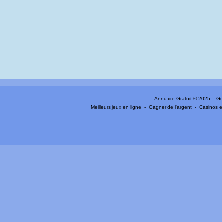
Annuaire Gratuit
© 2025 Gen
Meilleurs jeux en ligne
-
Gagner de l'argent
-
Casinos e