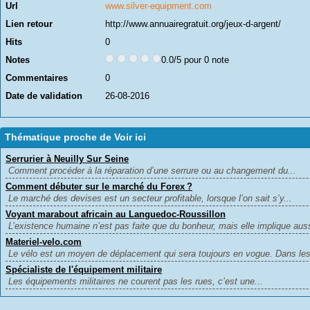
Url
www.silver-equipment.com
Lien retour
http://www.annuairegratuit.org/jeux-d-argent/
Hits
0
Notes
0.0/5 pour 0 note
Commentaires
0
Date de validation
26-08-2016
Thématique proche de Voir ici
Serrurier à Neuilly Sur Seine
Comment procéder à la réparation d’une serrure ou au changement du...
Comment débuter sur le marché du Forex ?
Le marché des devises est un secteur profitable, lorsque l’on sait s’y...
Voyant marabout africain au Languedoc-Roussillon
L’existence humaine n’est pas faite que du bonheur, mais elle implique auss
Materiel-velo.com
Le vélo est un moyen de déplacement qui sera toujours en vogue. Dans les v
Spécialiste de l'équipement militaire
Les équipements militaires ne courent pas les rues, c’est une...