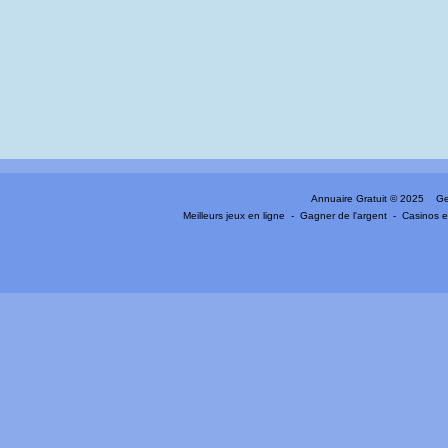
Annuaire Gratuit
© 2025 Gen
Meilleurs jeux en ligne
-
Gagner de l'argent
-
Casinos e