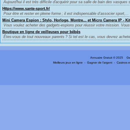
Aujourd'hui il est très difficile d'acquérir pour sa salle de bain des vasques s
Https://www.sante-sport.fr/
Pour être et rester en pleine forme ; il est indispensable d’associer sport,...
Mini Camera Espion : Stylo, Horloge, Montre... et Micro Camera IP - K
Vous voulez acheter des gadgets-espions pour réussir votre mission. Vous 
Boutique en ligne de veilleuses pour bébés
Êtes-vous de tout nouveaux parents ? Si tel est le cas, vous devrez achete
Annuaire Gratuit
© 2025 Gen
Meilleurs jeux en ligne
-
Gagner de l'argent
-
Casinos e