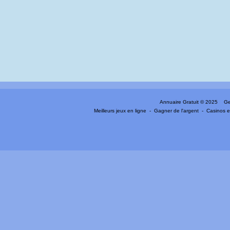
Annuaire Gratuit
© 2025 Gen
Meilleurs jeux en ligne
-
Gagner de l'argent
-
Casinos e