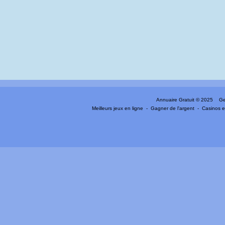
Annuaire Gratuit
© 2025 Gen
Meilleurs jeux en ligne
-
Gagner de l'argent
-
Casinos e