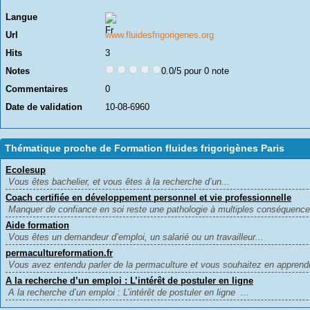
Langue
Url
www.fluidesfrigorigenes.org
Hits
3
Notes
0.0/5 pour 0 note
Commentaires
0
Date de validation
10-08-6960
Thématique proche de Formation fluides frigorigènes Paris
Ecolesup
Vous êtes bachelier, et vous êtes à la recherche d’un...
Coach certifiée en développement personnel et vie professionnelle
Manquer de confiance en soi reste une pathologie à multiples conséquences
Aide formation
Vous êtes un demandeur d’emploi, un salarié ou un travailleur...
permacultureformation.fr
Vous avez entendu parler de la permaculture et vous souhaitez en apprend
A la recherche d’un emploi : L’intérêt de postuler en ligne
A la recherche d’un emploi : L’intérêt de postuler en ligne ...