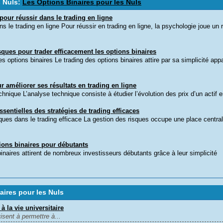
s Nuls:
Les Options Binaires pour les Nuls
pour réussir dans le trading en ligne
 le trading en ligne Pour réussir en trading en ligne, la psychologie joue un r
sques pour trader efficacement les options binaires
 options binaires Le trading des options binaires attire par sa simplicité app
 améliorer ses résultats en trading en ligne
ique L’analyse technique consiste à étudier l’évolution des prix d’un actif e
sentielles des stratégies de trading efficaces
ques dans le trading efficace La gestion des risques occupe une place centra
ions binaires pour débutants
binaires attirent de nombreux investisseurs débutants grâce à leur simplicité
ires pour les Nuls
à la vie universitaire
isent à permettre à...