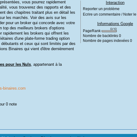
s présentées, vous pourrez rapidement
Interaction
alité, vous trouverez des rapports et des
Reporter un problème
t des chapitres traitant plus en détail les
Ecrire un commentaire / Noter le 
 sur les marchés. Voir des avis sur les
der pour un broker qui concorde avec votre
Informations Google
n top des meilleurs brokers d'options
PageRank
r rapidement les brokers qui offrent les
Nombre de backlinks
0
iétaires d'une plate-forme trading option
Nombre de pages indexées
0
es débutants et ceux qui sont limités par des
tions Binaires qui vient d'être dernièrement
es pour les Nuls
, appartenant à la
s-binaires.com
our 0 note