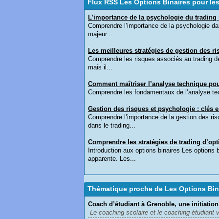
Flux RSS Les Options Binaires pour le
L’importance de la psychologie du trading 
Comprendre l’importance de la psychologie dans
majeur....
Les meilleures stratégies de gestion des ri
Comprendre les risques associés au trading des
mais il...
Comment maîtriser l’analyse technique pour
Comprendre les fondamentaux de l’analyse techn
Gestion des risques et psychologie : clés es
Comprendre l’importance de la gestion des ris
dans le trading...
Comprendre les stratégies de trading d’opt
Introduction aux options binaires Les options 
apparente. Les...
Thématique proche de Les Options Bina
Coach d’étudiant à Grenoble, une initiation 
Le coaching scolaire et le coaching étudiant v