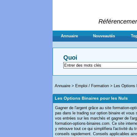
Référencement 
Annuaire
Nouveautés
Top
Quoi
Annuaire
>
Emploi / Formation
>
Les Options 
Les Options Binaires pour les Nuls
Gagner de l'argent grâce au site formation-opt
pas dans le trading sur option binaire et vous 
vos entrées sur les marchés et gagner de l'ar
formation-options-binaires.com. Ce site interne
y retrouve tout ce qui simplifiera l'activité du 
conseils rapidement. Conseils applicables ains