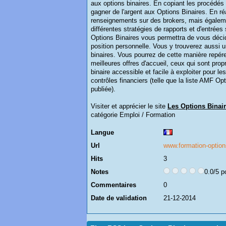
aux options binaires. En copiant les procédé
gagner de l'argent aux Options Binaires. En ré
renseignements sur des brokers, mais égalemen
différentes stratégies de rapports et d'entrées
Options Binaires vous permettra de vous déci
position personnelle. Vous y trouverez aussi u
binaires. Vous pourrez de cette manière repére
meilleures offres d'accueil, ceux qui sont propr
binaire accessible et facile à exploiter pour l
contrôles financiers (telle que la liste AMF Op
publiée).
Visiter et apprécier le site
Les Options Binair
catégorie
Emploi / Formation
Langue
Url
www.formation-option
Hits
3
Notes
0.0/5 p
Commentaires
0
Date de validation
21-12-2014