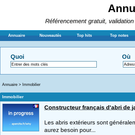
Annua
Référencement gratuit, validation 
Annuaire
Nouveautés
Top hits
Top notes
Quoi
Où
Annuaire
>
Immobilier
Immobilier
Constructeur français d'abri de j
Les abris extérieurs sont générale
aurez besoin pour...