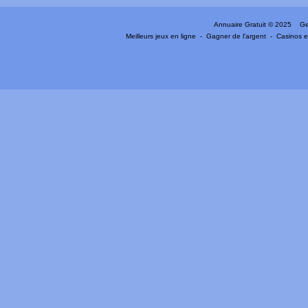
Annuaire Gratuit
© 2025 Gen
Meilleurs jeux en ligne
-
Gagner de l'argent
-
Casinos e