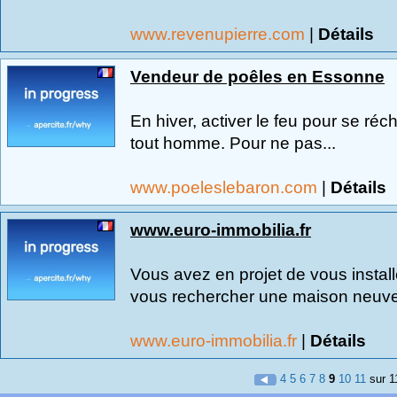
www.revenupierre.com
|
Détails
Vendeur de poêles en Essonne
En hiver, activer le feu pour se ré
tout homme. Pour ne pas...
www.poeleslebaron.com
|
Détails
www.euro-immobilia.fr
Vous avez en projet de vous install
vous rechercher une maison neuve,
www.euro-immobilia.fr
|
Détails
4
5
6
7
8
9
10
11
sur 