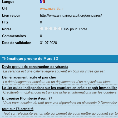
Langue
Url
www.murs-3d.fr
Lien retour
http://www.annuairegratuit.org/annuaires/
Hits
0
Notes
0.0/5 pour 0 note
Commentaires
0
Date de validation
31-07-2020
Thématique proche de Murs 3D
Devis gratuit de construction de véranda
La véranda est une galerie légère souvent en bois ou vitrée qui est...
Déménagement facile et pas cher
Le déménagement consiste en un déplacement d’un ou plusieurs biens...
Le 1er guide indépendant sur les courtiers en crédit et prêt immobilier
Creditpretimmobilier.com est un site riche en informations sur les courtiers 
Entreprise Plomberie Avon, 77
Vous vous souciez du tarif pour vos réparations en plomberie ? Demandez c
tout sur l'électricité
Tout sur l'électricité est un site qui permet de vous mettre au courant sur to