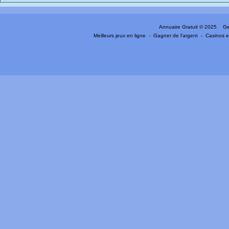
Annuaire Gratuit
© 2025 Gen
Meilleurs jeux en ligne
-
Gagner de l'argent
-
Casinos e