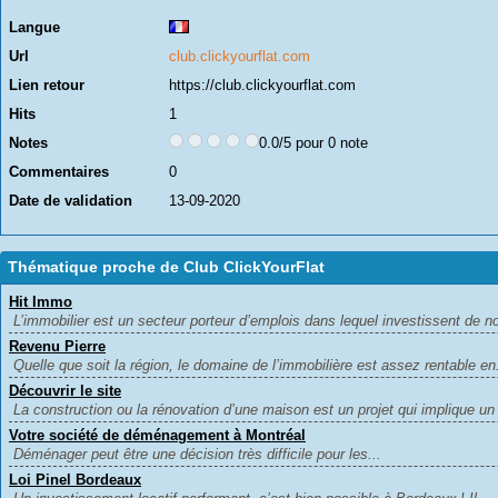
Langue
Url
club.clickyourflat.com
Lien retour
https://club.clickyourflat.com
Hits
1
Notes
0.0/5 pour 0 note
Commentaires
0
Date de validation
13-09-2020
Thématique proche de Club ClickYourFlat
Hit Immo
L’immobilier est un secteur porteur d’emplois dans lequel investissent de n
Revenu Pierre
Quelle que soit la région, le domaine de l’immobilière est assez rentable en.
Découvrir le site
La construction ou la rénovation d’une maison est un projet qui implique un
Votre société de déménagement à Montréal
Déménager peut être une décision très difficile pour les...
Loi Pinel Bordeaux