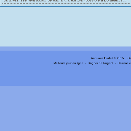
Un investissement locatif performant, c’est bien possible à Bordeaux ! Il...
Annuaire Gratuit
© 2025 Gen
Meilleurs jeux en ligne
-
Gagner de l'argent
-
Casinos e