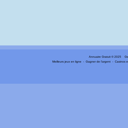
Annuaire Gratuit
© 2025 Gen
Meilleurs jeux en ligne
-
Gagner de l'argent
-
Casinos e