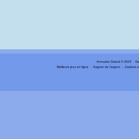
Annuaire Gratuit
© 2025 Gen
Meilleurs jeux en ligne
-
Gagner de l'argent
-
Casinos e