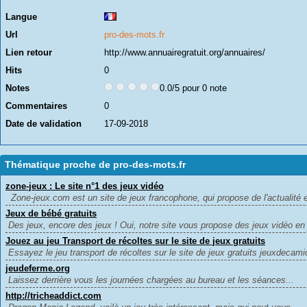
Langue
Url
pro-des-mots.fr
Lien retour
http://www.annuairegratuit.org/annuaires/
Hits
0
Notes
0.0/5 pour 0 note
Commentaires
0
Date de validation
17-09-2018
Thématique proche de pro-des-mots.fr
zone-jeux : Le site n°1 des jeux vidéo
Zone-jeux.com est un site de jeux francophone, qui propose de l'actualité e
Jeux de bébé gratuits
Des jeux, encore des jeux ! Oui, notre site vous propose des jeux vidéo en l
Jouez au jeu Transport de récoltes sur le site de jeux gratuits
Essayez le jeu transport de récoltes sur le site de jeux gratuits jeuxdecami
jeudeferme.org
Laissez derrière vous les journées chargées au bureau et les séances...
http://tricheaddict.com