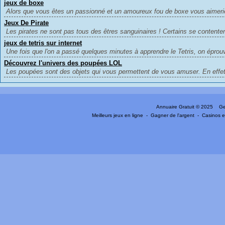
jeux de boxe
Alors que vous êtes un passionné et un amoureux fou de boxe vous aimerie
Jeux De Pirate
Les pirates ne sont pas tous des êtres sanguinaires ! Certains se contente
jeux de tetris sur internet
Une fois que l'on a passé quelques minutes à apprendre le Tetris, on éprouv
Découvrez l'univers des poupées LOL
Les poupées sont des objets qui vous permettent de vous amuser. En effet
Annuaire Gratuit
© 2025 Gen
Meilleurs jeux en ligne
-
Gagner de l'argent
-
Casinos e