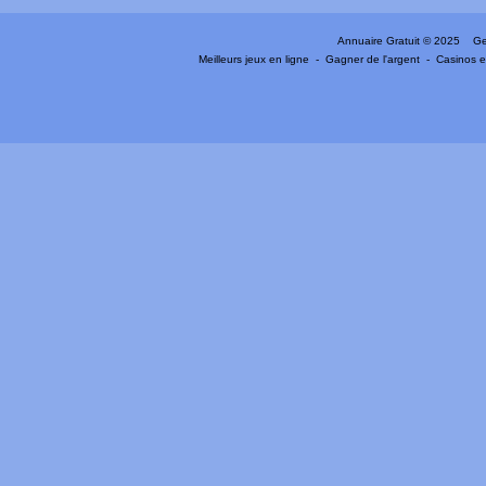
Annuaire Gratuit
© 2025 Gen
Meilleurs jeux en ligne
-
Gagner de l'argent
-
Casinos e