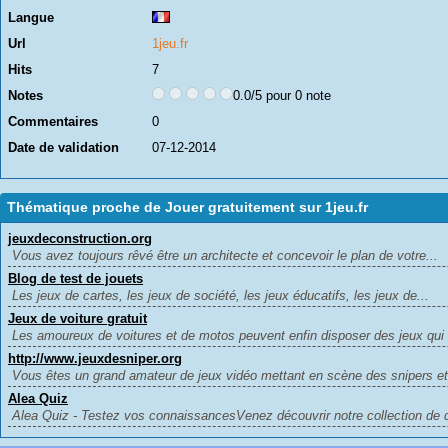
Langue
Url
1jeu.fr
Hits
7
Notes
0.0/5 pour 0 note
Commentaires
0
Date de validation
07-12-2014
Thématique proche de Jouer gratuitement sur 1jeu.fr
jeuxdeconstruction.org
Vous avez toujours rêvé être un architecte et concevoir le plan de votre...
Blog de test de jouets
Les jeux de cartes, les jeux de société, les jeux éducatifs, les jeux de...
Jeux de voiture gratuit
Les amoureux de voitures et de motos peuvent enfin disposer des jeux qui l
http://www.jeuxdesniper.org
Vous êtes un grand amateur de jeux vidéo mettant en scène des snipers et
Alea Quiz
Alea Quiz - Testez vos connaissancesVenez découvrir notre collection de q