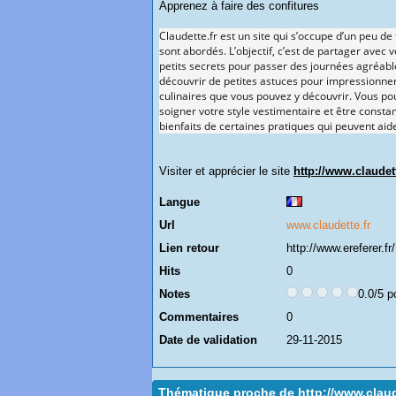
Apprenez à faire des confitures
Claudette.fr est un site qui s’occupe d’un peu de 
sont abordés. L’objectif, c’est de partager ave
petits secrets pour passer des journées agréabl
découvrir de petites astuces pour impressionner
culinaires que vous pouvez y découvrir. Vous po
soigner votre style vestimentaire et être cons
bienfaits de certaines pratiques qui peuvent aid
Visiter et apprécier le site
http://www.claudett
Langue
Url
www.claudette.fr
Lien retour
http://www.ereferer.fr/
Hits
0
Notes
0.0/5 p
Commentaires
0
Date de validation
29-11-2015
Thématique proche de http://www.claud