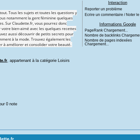
Interaction
Reporter un problème
tout. Tous les sujets et toutes les questions y
Ecrire un commentaire / Noter le 
c vous notamment la gent féminine quelques
es. Sur Claudette.fr, vous pourrez donc
Informations Google
 votre bien-aimé avec les quelques recettes
PageRank
Chargement...
uvez aussi découvrir de petits secrets pour
Nombre de backlinks
Chargemen
tamment à la mode. Trouvez également les
Nombre de pages indexées
er à améliorer et consolider votre beauté.
Chargement...
e.fr
, appartenant à la catégorie
Loisirs
our 0 note
ette.fr