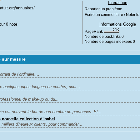
Interaction
atuit.org/annuaires/
Reporter un problème
Ecrire un commentaire / Noter le 
our 0 note
Informations Google
PageRank
Nombre de backlinks
0
Nombre de pages indexées
0
 sur mesure
tant de l’ordinaire,...
e quelques jupes longues ou courtes, pour...
professionnel de make-up ou du...
in est souvent le but de bon nombre de personnes. Et...
 nouvelle collection d'Isabel
s milliers d'heureux clients, pour commander...