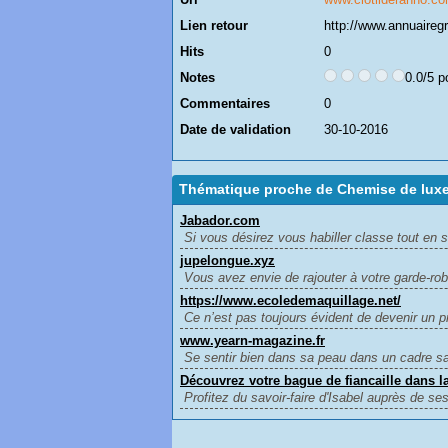
Lien retour
http://www.annuairegr
Hits
0
Notes
0.0/5 p
Commentaires
0
Date de validation
30-10-2016
Thématique proche de Chemise de luxe
Jabador.com
Si vous désirez vous habiller classe tout en sor
jupelongue.xyz
Vous avez envie de rajouter à votre garde-rob
https://www.ecoledemaquillage.net/
Ce n’est pas toujours évident de devenir un 
www.yearn-magazine.fr
Se sentir bien dans sa peau dans un cadre sa
Découvrez votre bague de fiancaille dans la
Profitez du savoir-faire d'Isabel auprès de se