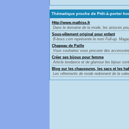
Thématique proche de Prêt-à-porter h
Http://www.mathiss.fr
Dans le domaine de la mode, les astuces pour s
Sous-vêtement original pour enfant
B-boxs.com représente le nom Full-up. Magasi
Chapeau de Paille
Vous souhaitez vous procurer des accessoires
Créer ses bijoux pour femme
Article tendance et de glamour les bijoux son
Blog sur les chaussures, les sacs et les ha
Les vêtements de mode redonnent de la valeu