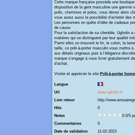
Cette marque française possède une boutique en
disposition de la gent masculine une gamme 
pulls, chemises et polos, vous devez alors cli
vous aurez aussi la possibilité d’acheter des
Les personnes en quête d’idée de cadeaux pour
de cause.
Pour la satisfaction de sa clientèle, Ugholin a
matières qui se distinguent par leur qualité irré
Parmi elles se trouvent le lin, le coton, la la
taille, ce prêt-à-porter masculin vous mettra à
aux détails originaux puis à l’élégance discr
marque s’engage à vous livrer gratuitement d
d’achat.
Visiter et apprécier le site
Prêt-à-porter hom
Langue
Url
www.ugholin.fr
Lien retour
http://www.annuairegr
Hits
0
Notes
0.0/5 p
Commentaires
0
Date de validation
11-02-2023