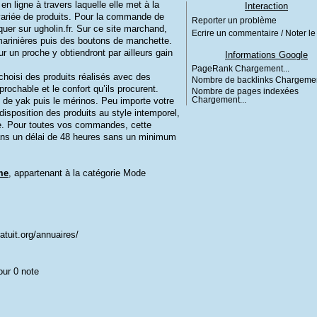
 ligne à travers laquelle elle met à la
Interaction
variée de produits. Pour la commande de
Reporter un problème
quer sur ugholin.fr. Sur ce site marchand,
Ecrire un commentaire / Noter le 
 marinières puis des boutons de manchette.
 un proche y obtiendront par ailleurs gain
Informations Google
PageRank
Chargement...
 choisi des produits réalisés avec des
Nombre de backlinks
Chargemen
prochable et le confort qu’ils procurent.
Nombre de pages indexées
ine de yak puis le mérinos. Peu importe votre
Chargement...
 disposition des produits au style intemporel,
ète. Pour toutes vos commandes, cette
ans un délai de 48 heures sans un minimum
me
, appartenant à la catégorie
Mode
atuit.org/annuaires/
our 0 note