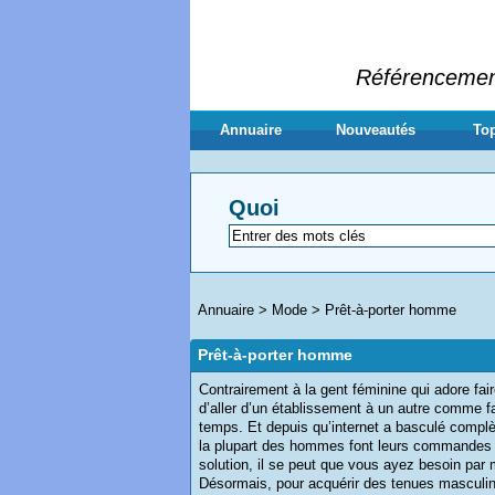
Référencement 
Annuaire
Nouveautés
Top
Quoi
Annuaire
>
Mode
>
Prêt-à-porter homme
Prêt-à-porter homme
Contrairement à la gent féminine qui adore fai
d’aller d’un établissement à un autre comme f
temps. Et depuis qu’internet a basculé comp
la plupart des hommes font leurs commandes v
solution, il se peut que vous ayez besoin par
Désormais, pour acquérir des tenues masculine