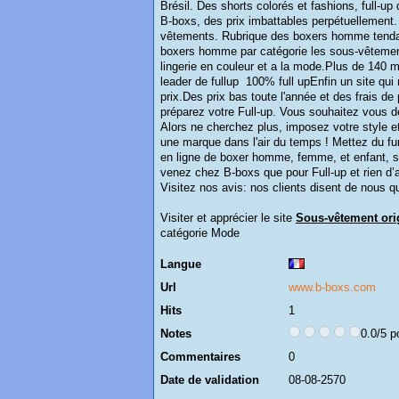
Brésil. Des shorts colorés et fashions, full-up
B-boxs, des prix imbattables perpétuellement. 
vêtements. Rubrique des boxers homme tendanc
boxers homme par catégorie les sous-vêtements
lingerie en couleur et a la mode.Plus de 140 m
leader de fullup 100% full upEnfin un site qui 
prix.Des prix bas toute l'année et des frais de 
préparez votre Full-up. Vous souhaitez vous dé
Alors ne cherchez plus, imposez votre style et
une marque dans l'air du temps ! Mettez du f
en ligne de boxer homme, femme, et enfant, s
venez chez B-boxs que pour Full-up et rien d’au
Visitez nos avis: nos clients disent de nous 
Visiter et apprécier le site
Sous-vêtement orig
catégorie
Mode
Langue
Url
www.b-boxs.com
Hits
1
Notes
0.0/5 p
Commentaires
0
Date de validation
08-08-2570