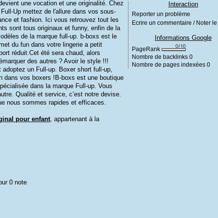
 devient une vocation et une originalité. Chez
Interaction
Full-Up mettez de l'allure dans vos sous-
Reporter un problème
e et fashion. Ici vous retrouvez tout les
Ecrire un commentaire / Noter le 
 sont tous originaux et funny, enfin de la
odèles de la marque full-up. b-boxs est le
Informations Google
met du fun dans votre lingerie a petit
PageRank
port réduit.Cet été sera chaud, alors
Nombre de backlinks
0
marquer des autres ? Avoir le style !!!
Nombre de pages indexées
0
 adoptez un Full-up. Boxer short full-up,
un dans vos boxers !B-boxs est une boutique
pécialisée dans la marque Full-up. Vous
tre. Qualité et service, c’est notre devise.
que nous sommes rapides et efficaces.
inal pour enfant
, appartenant à la
our 0 note