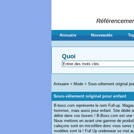
Référencement 
Annuaire
Nouveautés
Top
Quoi
Annuaire
>
Mode
>
Sous-vêtement original po
Sous-vêtement original pour enfant
B-boxs.com représente le nom Full-up. Magasin
hommes, mais aussi pour enfant. Site dédié a
délire dans vos boxers ! B-Boxs.com est une vit
Nous mettons en avant une gamme de produits
caleçons sont en microfibre donc vous serez s
modèles sont là ! Full Up underwear se met au