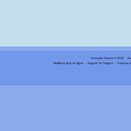
Annuaire Gratuit
© 2025 Gen
Meilleurs jeux en ligne
-
Gagner de l'argent
-
Casinos e