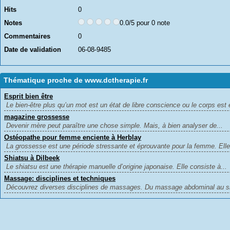
Hits
0
Notes
0.0/5 pour 0 note
Commentaires
0
Date de validation
06-08-9485
Thématique proche de www.dctherapie.fr
Esprit bien être
Le bien-être plus qu’un mot est un état de libre conscience ou le corps est 
magazine grossesse
Devenir mère peut paraître une chose simple. Mais, à bien analyser de...
Ostéopathe pour femme enciente à Herblay
La grossesse est une période stressante et éprouvante pour la femme. Elle 
Shiatsu à Dilbeek
Le shiatsu est une thérapie manuelle d’origine japonaise. Elle consiste à...
Massage: disciplines et techniques
Découvrez diverses disciplines de massages. Du massage abdominal au sh